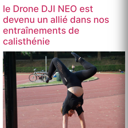
le Drone DJI NEO est
devenu un allié dans nos
entraînements de
calisthénie