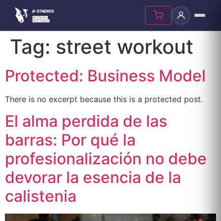
Skip
Tag:
street workout
to
content
Protected: Business Model
There is no excerpt because this is a protected post.
El alma perdida de las
barras: Por qué la
profesionalización no debe
devorar la esencia de la
calistenia