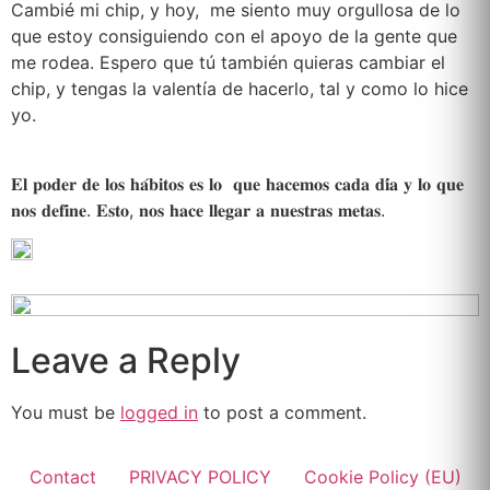
Cambié mi chip, y hoy, me siento muy orgullosa de lo
que estoy consiguiendo con el apoyo de la gente que
me rodea. Espero que tú también quieras cambiar el
chip, y tengas la valentía de hacerlo, tal y como lo hice
yo.
𝐄𝐥 𝐩𝐨𝐝𝐞𝐫 𝐝𝐞 𝐥𝐨𝐬 𝐡𝐚́𝐛𝐢𝐭𝐨𝐬 𝐞𝐬 𝐥𝐨 𝐪𝐮𝐞 𝐡𝐚𝐜𝐞𝐦𝐨𝐬 𝐜𝐚𝐝𝐚 𝐝𝐢́𝐚 𝐲 𝐥𝐨 𝐪𝐮𝐞
𝐧𝐨𝐬 𝐝𝐞𝐟𝐢𝐧𝐞. 𝐄𝐬𝐭𝐨, 𝐧𝐨𝐬 𝐡𝐚𝐜𝐞 𝐥𝐥𝐞𝐠𝐚𝐫 𝐚 𝐧𝐮𝐞𝐬𝐭𝐫𝐚𝐬 𝐦𝐞𝐭𝐚𝐬.
Leave a Reply
You must be
logged in
to post a comment.
Contact
PRIVACY POLICY
Cookie Policy (EU)