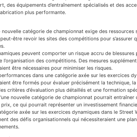
t, des équipements d’entraînement spécialisés et des acces
fabrication plus performante.
ne nouvelle catégorie de championnat exige des ressources s
t peut-être revoir les sites des compétitions pour s’assurer 
s.
ynamiques peuvent comporter un risque accru de blessures po
s de l’organisation des compétitions. Des mesures supplémen
aient être nécessaires pour minimiser les risques.
s performances dans une catégorie axée sur les exercices 
aient être formés pour évaluer précisément la technique, la
s critères d’évaluation plus détaillés et une formation spéc
d’une nouvelle catégorie de championnat pourrait entraîne
s prix, ce qui pourrait représenter un investissement financie
catégorie axée sur les exercices dynamiques dans le Street
nt des défis organisationnels qui nécessiteraient une plani
énements.