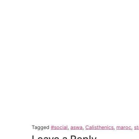
Tagged
#social
,
aswa
,
Calisthenics
,
maroc
,
st