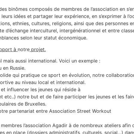
 des binômes composés de membres de l’association en s’ent
 leurs idées et partager leur expérience, en s’exprimer à 
ons, ethnies, cultures, religions, ainsi que des personnes 
 d’échange interculturel, intergénérationnel et entre class
emblances selon leur statut économique.
apport à
notre
projet.
 mais aussi international. Voici un exemple :
 en Russie.
solide qui pratique ce sport en évolution, notre collaborat
tive au niveau local et international.
et influencer les jeunes qui réside à
tc..) notre but et de faire participer les jeunes et les faire
ulaires de Bruxelles.
notre partenariat entre Association Street Workout
s membres l’association Agadir à de nombreux ateliers afin 
ses en place (dossiers administratifs, culturels, social…) d