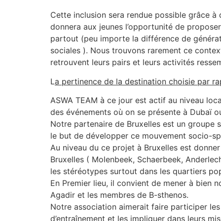
Cette inclusion sera rendue possible grâce à
donnera aux jeunes l’opportunité de proposer
partout (peu importe la différence de générati
sociales ). Nous trouvons rarement ce contexte
retrouvent leurs pairs et leurs activités ress
L
a pertinence de la destination choisie par r
ASWA TEAM à ce jour est actif au niveau local
des événements où on se présente à Dubaï ou
Notre partenaire de Bruxelles est un groupe 
le but de développer ce mouvement socio-spor
Au niveau du ce projet à Bruxelles est donner 
Bruxelles ( Molenbeek, Schaerbeek, Anderlecht e
les stéréotypes surtout dans les quartiers pop
En Premier lieu, il convient de mener à bien 
Agadir et les membres de B-sthenos.
Notre association aimerait faire participer le
d’entraînement et les impliquer dans leurs mi