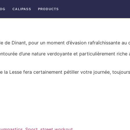
LOG
CALIPASS
PRODUCTS
le de Dinant, pour un moment d’évasion rafraîchissante au c
 entourée d’une nature verdoyante et particulièrement riche
 la Lesse fera certainement pétiller votre journée, toujo
gymnastics
,
Sport
,
street workout