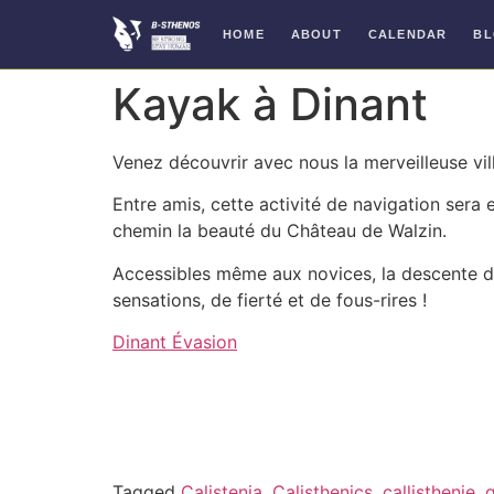
HOME
ABOUT
CALENDAR
B
Skip
Kayak à Dinant
to
content
Venez découvrir avec nous la merveilleuse vil
Entre amis, cette activité de navigation sera
chemin la beauté du Château de Walzin.
Accessibles même aux novices, la descente de
sensations, de fierté et de fous-rires !
Dinant Évasion
Tagged
Calistenia
,
Calisthenics
,
callisthenie
,